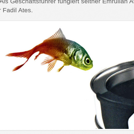
Als Geschäftsführer fungiert seither Emrullah A
 Fadil Ates.